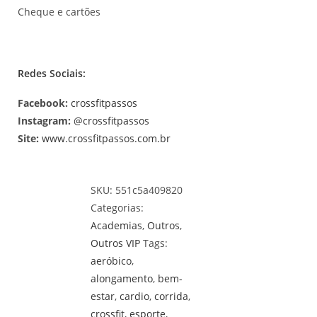
Cheque e cartões
Redes Sociais:
Facebook:
crossfitpassos
Instagram:
@crossfitpassos
Site:
www.crossfitpassos.com.br
SKU:
551c5a409820
Categorias:
Academias
,
Outros
,
Outros VIP
Tags:
aeróbico
,
alongamento
,
bem-
estar
,
cardio
,
corrida
,
crossfit
,
esporte
,