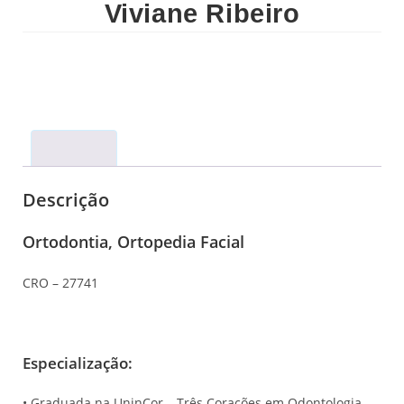
Viviane Ribeiro
Descrição
Descrição
Ortodontia, Ortopedia Facial
CRO – 27741
Especialização:
• Graduada na UninCor – Três Corações em Odontologia –