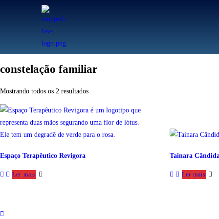
constelação familiar
Mostrando todos os 2 resultados
Espaço Terapêutico Revigora
Tainara Cândida
Ler mais
Ler mais