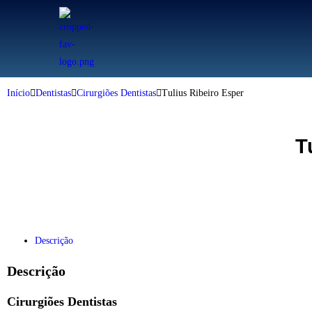
Início
Dentistas
Cirurgiões Dentistas
Tulius Ribeiro Esper
T
Descrição
Descrição
Cirurgiões Dentistas