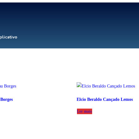
plicativo
 Borges
Elcio Beraldo Cançado Lemos
Ler mais