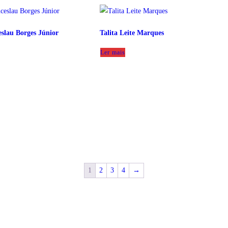
slau Borges Júnior
Talita Leite Marques
Ler mais
1
2
3
4
→